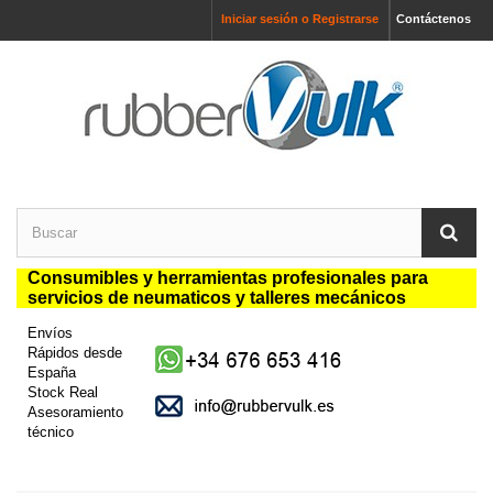
Iniciar sesión o Registrarse
Contáctenos
Consumibles y herramientas profesionales para
servicios de neumaticos y talleres mecánicos
Envíos
Rápidos desde
España
Stock Real
Asesoramiento
técnico