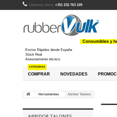
Llámenos ahora:
+351 232 763 109
Consumibles y he
Envíos Rápidos desde España
Stock Real
Asesoramiento técnico
CATEGORIAS
COMPRAR
NOVEDADES
PROMOC
Herramientas
Abridor Talones
ABRIDOR TALONES