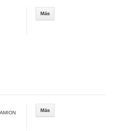
Más
Más
CAMION