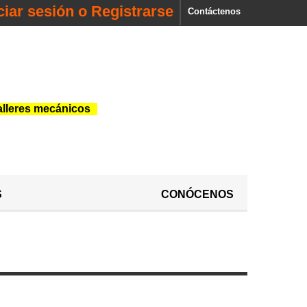
iciar sesión o Registrarse
Contáctenos
alleres mecánicos
S
CONÓCENOS