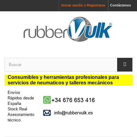
Iniciar sesión o Registrarse
Contáctenos
Consumibles y herramientas profesionales para
servicios de neumaticos y talleres mecánicos
Envíos
Rápidos desde
España
Stock Real
Asesoramiento
técnico