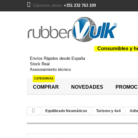
Llámenos ahora:
+351 232 763 109
Consumibles y he
Envíos Rápidos desde España
Stock Real
Asesoramiento técnico
CATEGORIAS
COMPRAR
NOVEDADES
PROMOC
Equilibrado Neumáticos
Turismo y 4x4
Adh