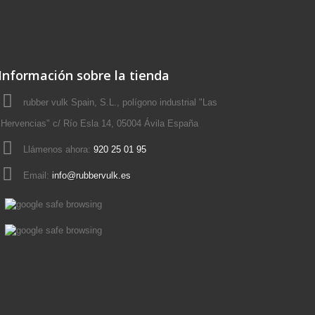
Información sobre la tienda
rubber vulk Spain, S.L., polígono industrial "Las
Hervencias" c/ Río Esla 14, 05004 Ávila España
Llámenos ahora:
920 25 01 95
Email:
info@rubbervulk.es