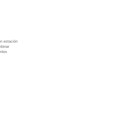
on estación
mbinar
entes