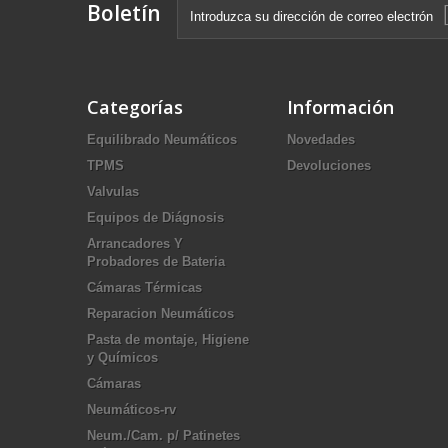
Boletín
Categorías
Información
Equilibrado Neumáticos
Novedades
TPMS
Devoluciones
Valvulas
Equipos de Diágnosis
Arrancadores Y
Probadores de Bateria
Cámaras Térmicas
Reparacion Neumáticos
Pasta de montaje, Higiene
y Químicos
Cámaras
Neumáticos-rv
Neum./Cam. p/ Patinetes