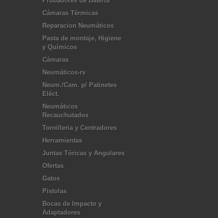
Probadores de Bateria
Cámaras Térmicas
Reparacion Neumáticos
Pasta de montaje, Higiene
y Químicos
Cámaras
Neumáticos-rv
Neum./Cam. p/ Patinetes
Eléct.
Neumáticos
Recauchutados
Tornilleria y Centradores
Herramientas
Juntas Tóricas y Angulares
Ofertas
Gatos
Pistolas
Bocas de Impacto y
Adaptadores