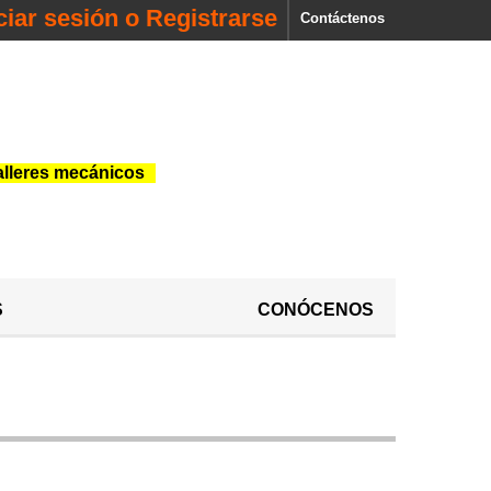
iciar sesión o Registrarse
Contáctenos
alleres mecánicos
S
CONÓCENOS