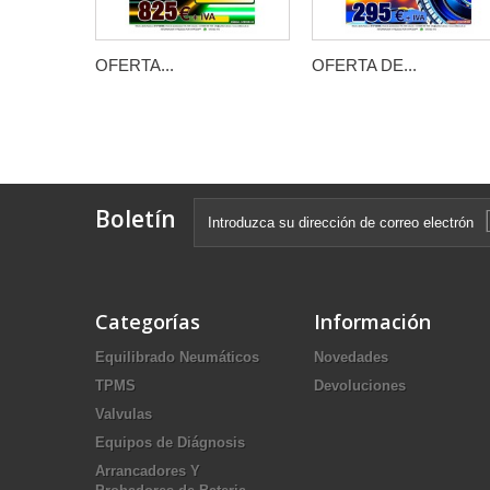
OFERTA...
OFERTA DE...
Boletín
Categorías
Información
Equilibrado Neumáticos
Novedades
TPMS
Devoluciones
Valvulas
Equipos de Diágnosis
Arrancadores Y