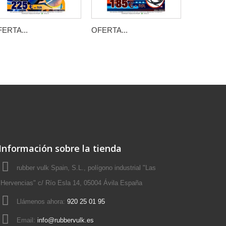
ERTA...
OFERTA...
OFERTA..
Información sobre la tienda
rubber vulk Spain, S.L., polígono industrial "Las
Hervencias" c/ Río Esla 14, 05004 Ávila España
Llámenos ahora:
920 25 01 95
Email:
info@rubbervulk.es