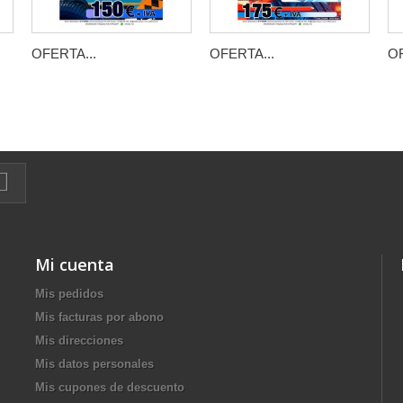
OFERTA...
OFERTA...
OF
Mi cuenta
Mis pedidos
Mis facturas por abono
Mis direcciones
Mis datos personales
Mis cupones de descuento