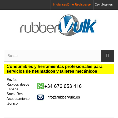
Iniciar sesión o Registrarse
Contáctenos
Consumibles y herramientas profesionales para
servicios de neumaticos y talleres mecánicos
Envíos
Rápidos desde
España
Stock Real
Asesoramiento
técnico